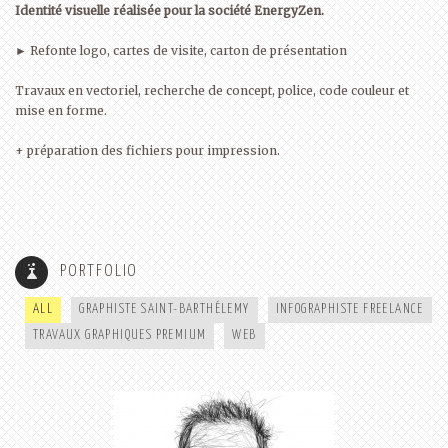
Identité visuelle réalisée pour la société EnergyZen.
► Refonte logo, cartes de visite, carton de présentation
Travaux en vectoriel, recherche de concept, police, code couleur et
mise en forme.
+ préparation des fichiers pour impression.
GRAPHISTE CRÉATEUR DE LOGOS ET
D’IMAGES POUR LES ENTREPRISES
PORTFOLIO
ALL
GRAPHISTE SAINT-BARTHÉLEMY
INFOGRAPHISTE FREELANCE
TRAVAUX GRAPHIQUES PREMIUM
WEB
SYLVIANE GEORGES | CASQUETTE