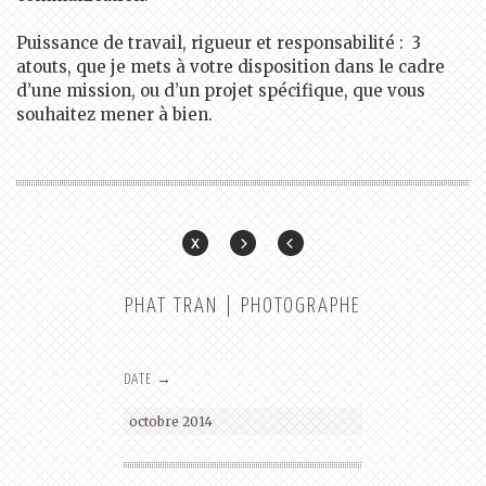
Puissance de travail, rigueur et responsabilité : 3
atouts, que je mets à votre disposition dans le cadre
d’une mission, ou d’un projet spécifique, que vous
souhaitez mener à bien.
TROUVEZ MOI SUR LA CARTE
PHAT TRAN | PHOTOGRAPHE
DATE →
octobre 2014
PLUS D'INFOS