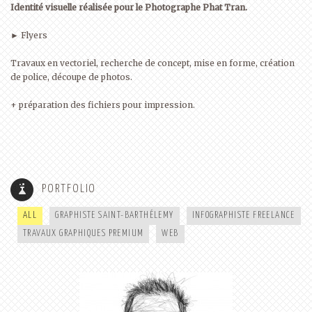
Identité visuelle réalisée pour le Photographe Phat Tran.
► Flyers
Travaux en vectoriel, recherche de concept, mise en forme, création
de police, découpe de photos.
+ préparation des fichiers pour impression.
GRAPHISTE CRÉATEUR DE LOGOS ET
D’IMAGES POUR LES ENTREPRISES
PORTFOLIO
ALL
GRAPHISTE SAINT-BARTHÉLEMY
INFOGRAPHISTE FREELANCE
TRAVAUX GRAPHIQUES PREMIUM
WEB
SYLVIANE GEORGES | CASQUETTE