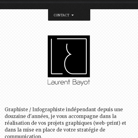
CONTACT
Votre nom (obligatoire)
Votre email (obligatoire)
Sujet
Votre message
Graphiste / Infographiste indépendant depuis une
douzaine d'années, je vous accompagne dans la
réalisation de vos projets graphiques (web-print) et
dans la mise en place de votre stratégie de
communication.