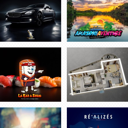
CRÉATION LOGO SUSHI |
INFOGRAPHISTE MAQUETTISTE 3D
RESTAURANT
CRÉATION LOGO TOULOUSE
CRÉATION LOGO FRANCE
JE CRÉE TON LOGO | UNIQUE ET
CRÉER LOGO | CRÉATION DE LOGO
VECTORIEL