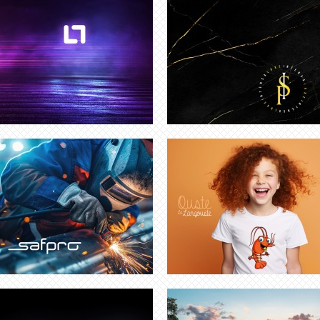
CRÉATION IDENTITÉ VISUELLE
INFOGRAPHISTE TOULOUSE
ENTREPRISE
CRÉATION LOGO GUADELOUPE
GRAPHISTE | INFOGRAPHISTE
GUYANE