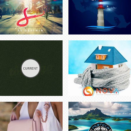
CRÉATION LOGO MAROQUINERIE |
CRÉATION LOGO POLYNÉSIE
GRAPHISTE LUXE
FRANÇAISE | GRAPHISTE
FREELANCE
CRÉATION LOGO YACHT |
CRÉATION LOGO IMMOBILIER ET
INFOGRAPHIE LUXE
DÉCO