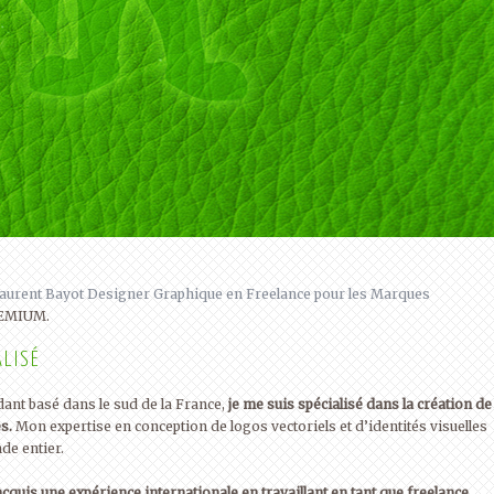
aurent Bayot Designer Graphique en Freelance pour les Marques
REMIUM.
ALISÉ
ant basé dans le sud de la France,
je me suis spécialisé dans la création de
s.
Mon expertise en conception de logos vectoriels et d’identités visuelles
de entier.
acquis une expérience internationale en travaillant en tant que freelance.