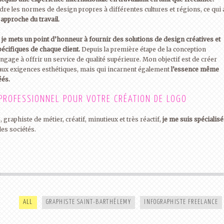
e les normes de design propres à différentes cultures et régions, ce qui 
approche du travail.
,
je mets un point d’honneur à fournir des solutions de design créatives et
écifiques de chaque client.
Depuis la première étape de la conception
’engage à offrir un service de qualité supérieure. Mon objectif est de créer
aux exigences esthétiques, mais qui incarnent également
l’essence même
éés.
 PROFESSIONNEL POUR VOTRE CRÉATION DE LOGO
graphiste de métier, créatif, minutieux et très réactif,
je me suis spécialisé
les sociétés.
SYLVIANE GEORGES | CASQUETTE
CRÉATION LOGO OR | GRAPHISTE
VELOURS
LUXE
ALL
GRAPHISTE SAINT-BARTHÉLEMY
INFOGRAPHISTE FREELANCE