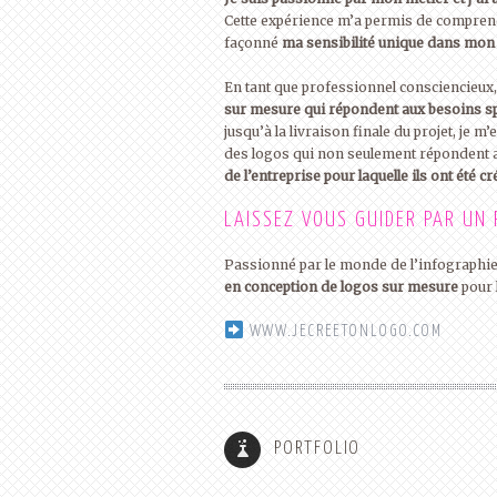
Cette expérience m’a permis de comprendr
façonné
ma sensibilité unique dans mon 
En tant que professionnel consciencieux
sur mesure qui répondent aux besoins sp
jusqu’à la livraison finale du projet, je m
des logos qui non seulement répondent 
de l’entreprise pour laquelle ils ont été cr
LAISSEZ VOUS GUIDER PAR UN
Passionné par le monde de l’infographie, 
en conception de logos sur mesure
pour 
WWW.JECREETONLOGO.COM
GRAPHISTE CRÉATEUR DE LOGOS ET
D’IMAGES POUR LES ENTREPRISES
PORTFOLIO